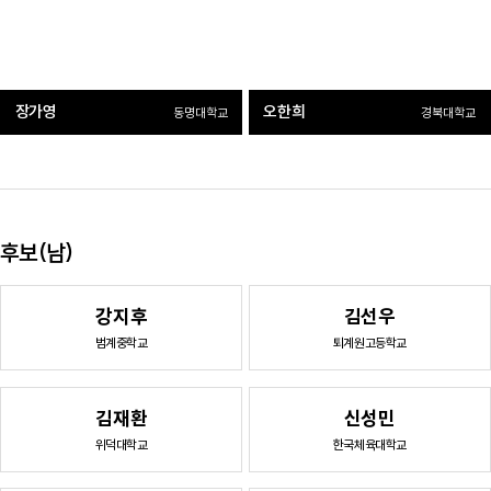
장가영
오한희
동명대학교
경북대학교
후보(남)
강지후
김선우
범계중학교
퇴계원고등학교
김재환
신성민
위덕대학교
한국체육대학교