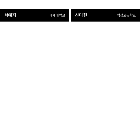
서예지
신다현
배재대학교
덕정고등학교