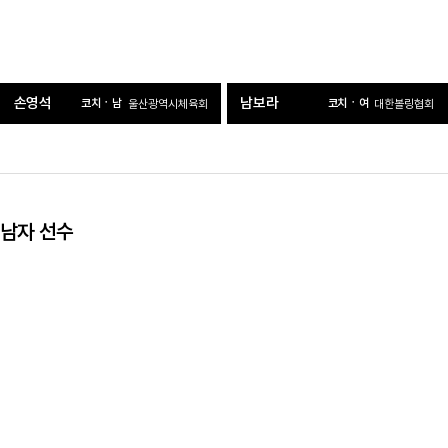
손영석
남보라
코치ㆍ남
코치ㆍ여
울산광역시체육회
대한볼링협회
남자 선수