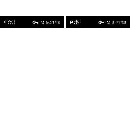
이승영
윤병민
감독ㆍ남
감독ㆍ남
동명대학교
단국대학교