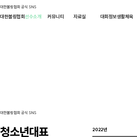
대한볼링협회 공식 SNS
대한볼링협회
선수소개
커뮤니티
자료실
대회정보
생활체육
대한볼링협회 공식 SNS
청소년대표
2022년