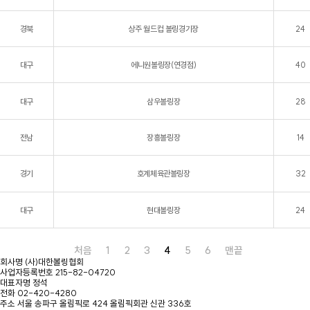
경북
상주 월드컵 볼링경기장
24
대구
에니원볼링장(연경점)
40
대구
삼우볼링장
28
전남
장흥볼링장
14
경기
호계체육관볼링장
32
대구
현대볼링장
24
처음
1
2
3
4
5
6
맨끝
회사명
(사)대한볼링협회
사업자등록번호
215-82-04720
대표자명
정석
전화
02-420-4280
주소
서울 송파구 올림픽로 424 올림픽회관 신관 336호