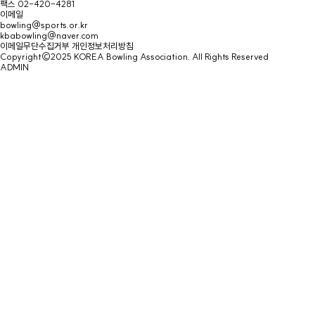
팩스
02-420-4281
이메일
bowling@sports.or.kr
kbabowling@naver.com
이메일무단수집거부
개인정보처리방침
Copyright©2025 KOREA Bowling Association. All Rights Reserved
ADMIN