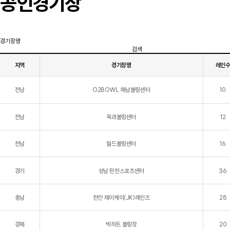
공인경기장
검색
지역
경기장명
레인
전남
O2BOWL 해남볼링센터
10
전남
옥과볼링센터
12
전남
월드볼링센터
16
경기
성남 탄천스포츠센터
36
충남
천안 제이케이(JK)레인즈
28
경북
빅히트 볼링장
20