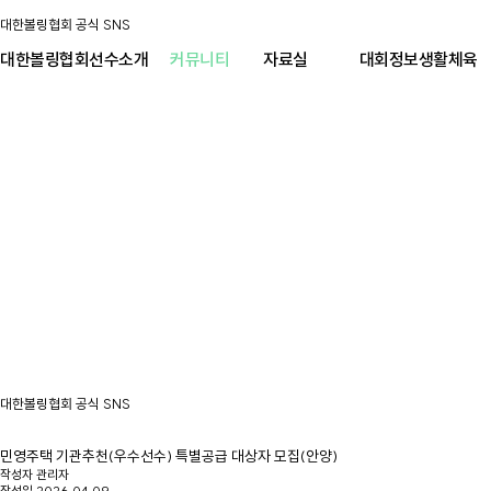
대한볼링협회 공식 SNS
대한볼링협회
선수소개
커뮤니티
자료실
대회정보
생활체육
대한볼링협회 공식 SNS
민영주택 기관추천(우수선수) 특별공급 대상자 모집(안양)
작성자
관리자
작성일
2026.04.09