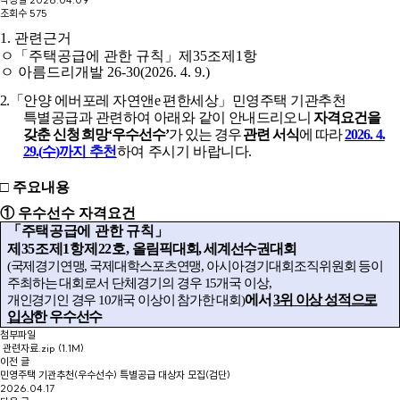
조회수
575
1.
관련근거
ㅇ
「
주택공급에 관한 규칙
」
제
35
조제
1
항
ㅇ 아름드리개발
26-30(2026. 4. 9.)
2.
「
안양 에버포레 자연앤
e
편한세상
」
민영주택 기관추천
특별공급과 관련하여 아래와
같이
안내드리오니
자격요건을
갖춘 신청 희망
‘
우수선수
’
가 있는 경우
관련 서식
에
따라
2026. 4.
29.(
수
)
까지
추천
하여 주시기 바랍니다
.
□
주요내용
①
우수선수 자격요건
「
주택공급에 관한 규칙
」
제
35
조제
1
항제
22
호
,
올림픽대회
,
세계선수권대회
(
국제경기연맹
,
국제대학스포츠연맹
,
아시아경기대회조직위원회 등이
주최하는 대회로서 단체경기의 경우
15
개국 이상
,
에서
3
위 이상 성적으로
개인경기인 경우
10
개국 이상이 참가한 대회
)
입상
한 우수선수
첨부파일
관련자료.zip
(1.1M)
이전 글
민영주택 기관추천(우수선수) 특별공급 대상자 모집(검단)
2026.04.17