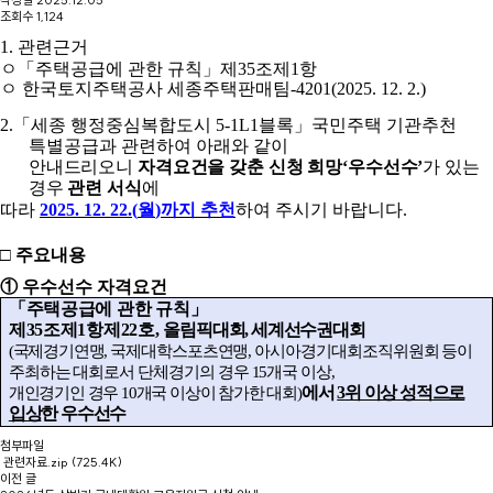
조회수
1,124
1.
관련근거
ㅇ
「
주택공급에 관한 규칙
」
제
35
조제
1
항
ㅇ 한국토지주택공사 세종주택판매팀
-4201(2025. 12. 2.)
2.
「
세종 행정중심복합도시
5-1L1
블록
」
국민주택 기관추천
특별공급과 관련하여 아래와
같이
안내드리오니
자격요건을 갖춘 신청 희망
‘
우수선수
’
가 있는
경우
관련 서식
에
따라
2025. 12. 22.(
월
)
까지 추천
하여 주시기 바랍니다
.
□
주요내용
①
우수선수 자격요건
「
주택공급에 관한 규칙
」
제
35
조제
1
항제
22
호
,
올림픽대회
,
세계선수권대회
(
국제경기연맹
,
국제대학스포츠연맹
,
아시아경기대회조직위원회 등이
주최하는 대회로서 단체경기의 경우
15
개국 이상
,
에서
3
위 이상 성적으로
개인경기인 경우
10
개국 이상이 참가한 대회
)
입상
한 우수선수
첨부파일
관련자료.zip
(725.4K)
이전 글