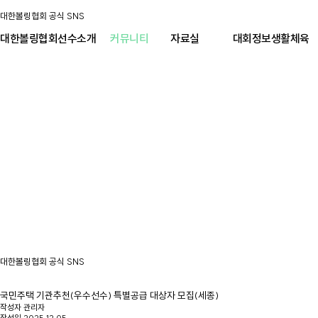
대한볼링협회 공식 SNS
대한볼링협회
선수소개
커뮤니티
자료실
대회정보
생활체육
대한볼링협회 공식 SNS
국민주택 기관추천(우수선수) 특별공급 대상자 모집(세종)
작성자
관리자
작성일
2025.12.05