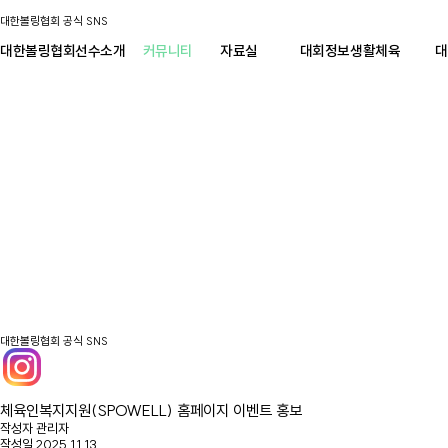
대한볼링협회 공식 SNS
대한볼링협회
선수소개
커뮤니티
자료실
대회정보
생활체육
대
대한볼링협회 공식 SNS
체육인복지지원(SPOWELL) 홈페이지 이벤트 홍보
작성자
관리자
작성일
2025.11.13