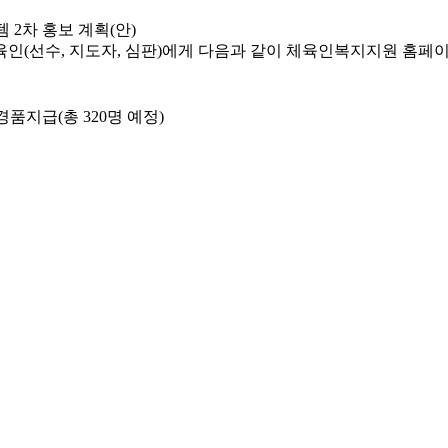
템
2
차 홍보 계획
(
안
)
육인
(
선수
,
지도자
,
심판
)
에게 다음과 같이 체육인복지지원 홈페
 경품지급
(
총
320
명 예정
)