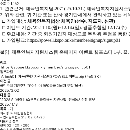
조회수
1,162
1.
관련근거
:
체육인복지팀
-2071('25.10.31.)
체육인복지지원시스
2.
위와 관련
,
귀 기관 또는 산하 경기단체에서 관리하고 있는 체
□
가입대상
:
체육인복지법상 체육인
(
선수
,
지도자
,
심판
)
□
이벤트 기간
: '25.11.10.(
월
)~12.14.(
일
),
경품추첨일
12.17.(
수
)
□
주요내용
:
기간 중 회원가입자 대상으로 무작위 추첨을 통한
□
가입링크
:
https://spowell.kspo.or.kr/member/signup/signup01
붙임
체육인복지지원시스템 홈페이지 이벤트 웹포스터
1
부
.
끝
.
링크
https://spowell.kspo.or.kr/member/signup/signup01
첨부파일
Attach01_체육인복지지원시스템SPOWELL 이벤트.zip
(465.3K)
이전 글
국민주택 기관추천(우수선수) 특별공급 대상자 모집(울산)
2025.12.02
다음 글
「2026년 (장애인)스포츠강좌이용권 지원사업」 전국동시신청 홍보
2025.11.13
목록보기
회사명
(사)대한볼링협회
사업자등록번호
215-82-04720
대표자명
정석
전화
02-420-4280
주소
서울 송파구 올림픽로 424 올림픽회관 신관 336호