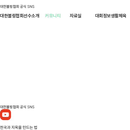
대한볼링협회 공식 SNS
대한볼링협회
선수소개
커뮤니티
자료실
대회정보
생활체육
대한볼링협회 공식 SNS
천국과 지옥을 만드는 법