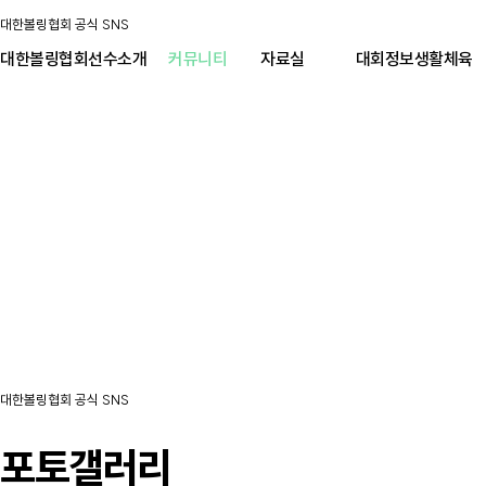
대한볼링협회 공식 SNS
대한볼링협회
선수소개
커뮤니티
자료실
대회정보
생활체육
대한볼링협회 공식 SNS
포토갤러리