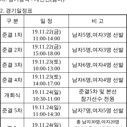
2.
경기일정표
구 분
일 정
비 고
19.11.22(
금
)
준결
1
차
남자
5
명
,
여자
3
명 선발
11:00-14:00
19.11.22(
금
)
준결
2
차
남자
5
명
,
여자
3
명 선발
15:00-18:00
19.11.23(
토
)
준결
3
차
남자
6
명
,
여자
4
명 선발
10:00-13:00
19.11.23(
토
)
준결
4
차
남자
6
명
,
여자
4
명 선발
14:00-17:00
준결
5
차 및 본선
19.11.24(
일
)
개회식
10:30-11:00
참가선수 전원
19.11.24(
일
)
준결
5
차
남자
7
명
,
여자
5
명 선발
11:00-14:30
총 남자
30
명
,
여자
20
명
19.11.24(
일
)