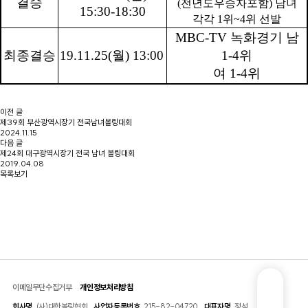
결승
(
전년도우승자포함
)
남녀
15:30-18:30
각각
1
위
~4
위 선발
MBC-TV
녹화경기 남
최종결승
19.11.25(
월
) 13:00
1-4
위
여
1-4
위
이전 글
제39회 부산광역시장기 전국남녀볼링대회
2024.11.15
다음 글
제24회 대구광역시장기 전국 남녀 볼링대회
2019.04.08
목록보기
이메일무단수집거부
개인정보처리방침
선수등록신청
회사명
(사)대한볼링협회
사업자등록번호
215-82-04720
대표자명
정석