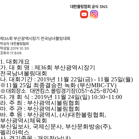
대한볼링협회 공식 SNS
제36회 부산광역시장기 전국남녀볼링대회
작성자
대한볼링협회
작성일
2019.10.30
조회수
17,808
1.
대회개요
가
.
대 회 명
:
제
36
회 부산광역시장기
전국남녀볼링대회
나
.
대회기간
: 2019
년
11
월
22
일
(
금
) - 11
월
25
일
(
월
)
※
11
월
25
일 최종결승전 녹화
(
부산
MBC-TV)
대회장소 : 대연킴스 볼링경기장(051-625-8704)
※
다
.
개 회 식
: 2019
년
11
월
24
일
(
일
) 10:30~11:00
라
.
주 최
:
부산광역시볼링협회
마
.
주 관
:
부산광역시볼링협회
바
.
후 원
:
부산광역시
, (
사
)
대한볼링협회
,
부산광역시체육회
부산일보사
,
국제신문사
,
부산문화방송
(
주
),
펠리아럭스
사
.
경기종목
:
개인전
(
남녀
)