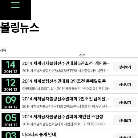
볼링뉴스
검색
14
2014 세계남자볼링선수권대회 5인조전, 개인종합
상세보기
금메달
2014 세계남자볼링선수권대회 5인조전과 개인종합에서 나란히
2014.12
금메달을 차지하였습니다.5인조전에서는 준결승에서 호주,
12
결승전에서는 미국에 승리를 거두었습니다.개인종합은 우리나라
2014 세계볼링선수권대회 3인조전 동메달획득
최복음선수가 금메달을 차지하며 현재까지 3관왕에 올랐습니다.
상세보기
아부다비에서 열리고 있는 2014 세계볼링선수권대회 3인조전에서
사진출처: http://www.abf-online.org
2014.12
우리나라 박종우, 홍해솔, 김경민 조가 동메달을 획득하였습니다.
09
최복음, 강희원, 신승현 조는 5위에 랭크되어 아쉽게 준결승 진출에
2014 세계남자볼링선수권대회 2인조전 금메달,
실패했습니다.사진 출처: http://www.abf-online.org
상세보기
동메달 획득
2014 세계남자볼링선수권대회 2인조전에서 최복음, 박종우 선수가
2014.12
금메달, 강희원, 신승현 선수가 동메달을 획득하였습니다. 홍해솔,
05
김경민 선수에게도 격려와 힘찬 응원을 부탁드립니다. 출처:
2014 세계남자볼링선수권대회 개인전 조편성
http://www.abf-online.org
상세보기
2014 세계남자볼링선수권대회 개인전2014. 12. 5(토)09:00 -
2014.12
12:30 A조(강희원, 신승현)13:30 - 17:00 B조(홍해솔,
03
박종우)18:00 - 21:30 C조(김경민, 최복음)
마스터즈 중계 안내
상세보기