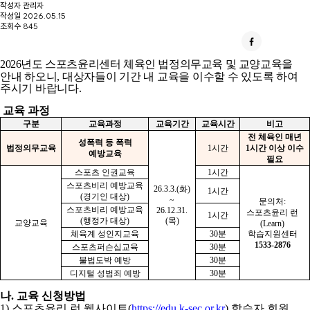
작성자
관리자
작성일
2026.05.15
조회수
845
2026
년도 스포츠윤리센터 체육인 법정의무교육 및 교양교육을
안내 하오니
,
대상자들이 기간 내 교육을 이수할 수 있도록 하여
주시기 바랍니다
.
교육 과정
구분
교육과정
교육기간
교육시간
비고
전 체육인 매년
성폭력 등 폭력
법정의무교육
1
시간
1
시간 이상 이수
예방교육
필요
스포츠 인권교육
1
시간
스포츠비리 예방교육
26.3.3.(
화
)
1
시간
(
경기인 대상
)
~
문의처
:
스포츠비리 예방교육
26.12.31.
스포츠윤리 런
1
시간
(
행정가 대상
)
(
목
)
교양교육
(Learn)
체육계 성인지교육
30
분
학습지원센터
1533-2876
스포츠퍼슨십교육
30
분
불법도박 예방
30
분
디지털 성범죄 예방
30
분
나
.
교육 신청방법
1)
스포츠윤리 런 웹사이트
(
https://edu.k-sec.or.kr
)
학습자 회원