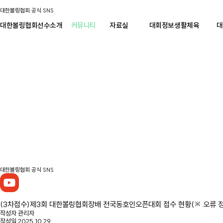
대한볼링협회 공식 SNS
대한볼링협회
선수소개
커뮤니티
자료실
대회정보
생활체육
대
대한볼링협회 공식 SNS
(3차접수)제3회 대한볼링협회장배 전국동호인오픈대회 접수 현황(※ 오류 
작성자
관리자
작성일
2025.10.29