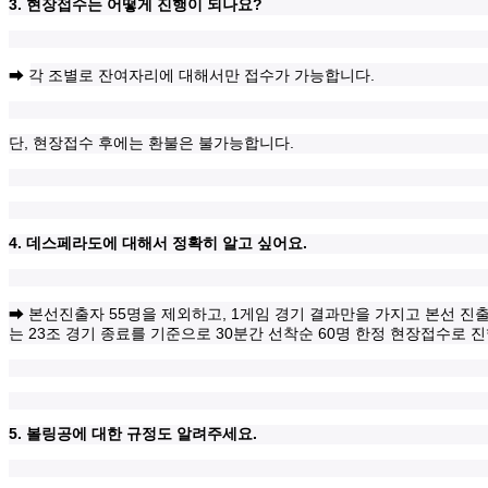
3.
?
현장접수는 어떻게 진행이 되나요
.
➡
각 조별로 잔여자리에 대해서만 접수가 가능합니다
,
.
단
현장접수 후에는 환불은 불가능합니다
4.
.
데스페라도에 대해서 정확히 알고 싶어요
55
, 1
➡
본선진출자
명을 제외하고
게임 경기 결과만을 가지고 본선 진
23
30
60
는
조 경기 종료를 기준으로
분간 선착순
명 한정 현장접수로 
5.
.
볼링공에 대한 규정도 알려주세요