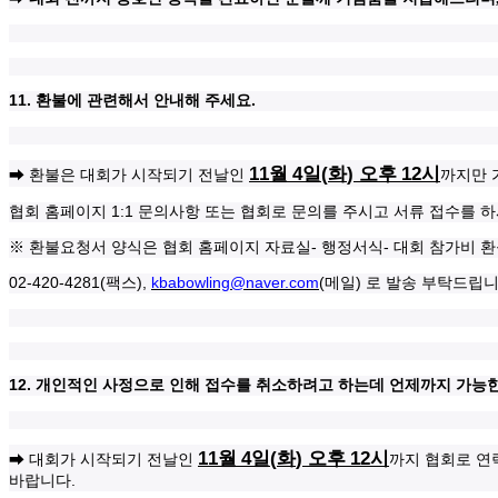
11.
.
환불에 관련해서 안내해 주세요
11
4
(
)
12
월
일
화
오후
시
➡ 환불은
대회가 시작되기 전날인
까지만
1:1
협회 홈페이지
문의사항 또는 협회로 문의를 주시고 서류 접수를 하
-
-
※
환불요청서 양식은 협회 홈페이지 자료실
행정서식
대회 참가비 
02-420-4281(
),
kbabowling@naver.com
(
)
팩스
메일
로 발송 부탁드립
12.
개인적인 사정으로 인해 접수를 취소하려고 하는데 언제까지 가능
11
4
(
)
12시
월
일
화
오후
➡
대회가 시작되기 전날인
까지 협회로 연
.
바랍니다