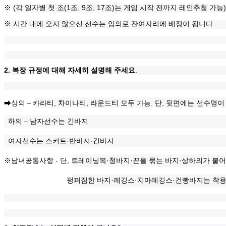
(
(1
, 9
, 17
)
)
※
각 일자별 첫 조
조
조
조
는 게임 시작 전까지 레인추첨 가능
.
※
시간 내에 오지 않으신 선수는 임의로 잔여자리에 배정이 됩니다
2.
.
복장 규정에 대해 자세히 설명해 주세요
,
,
.
,
➡
상의
–
카라티
차이나티
라운드티 모두 가능
단
뒷면에는 선수명이
하의
–
남자선수는 긴바지
·
·
여자선수는 스커트
반바지
긴바지
-
,
·
·
·
※
남녀공통사항
단
트레이닝복
청바지
끈을 묶는 바지
상하의가 붙어
·
·
·
펑퍼짐한 바지
레깅스
치마레깅스
건빵바지는 착용