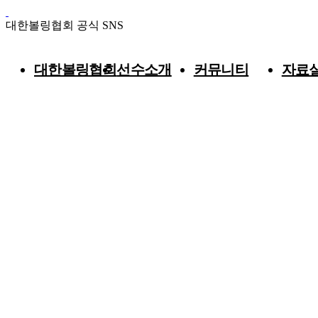
대한볼링협회 공식 SNS
대한볼링협회
선수소개
커뮤니티
자료