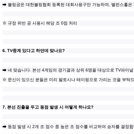
,
➡
볼링공은 대한볼링협회 등록된 대회사용구만 가능하며
밸런스홀은
0
※
규정 위반 공 사용시 해당 조
점 처리
6. TV
?
중계 있다고 하던데 맞나요
.
4
6
TV
➡
네 맞습니다
본선
게임의 경기결과 상위
명을 대상으로
파이널
※
문신이 있으신 분들은 미리 팔토시나 테이핑으로 가리는 것을 부탁
7.
?
본선 진출을 두고 동점 발생 시 어떻게 하나요
2
➡
동점 발생 시
개 조 점수 중 높은 조 점수를 비교하여 승자를 결정