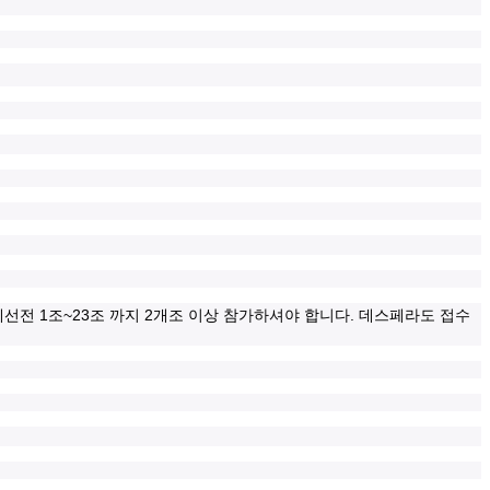
1
~23
2
.
예선전
조
조 까지
개조 이상 참가하셔야 합니다
데스페라도 접수