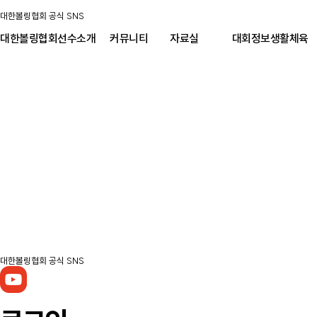
대한볼링협회 공식 SNS
대한볼링협회
선수소개
커뮤니티
자료실
대회정보
생활체육
대한볼링협회 공식 SNS